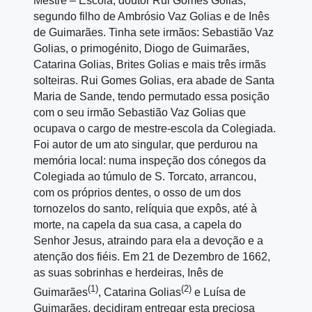
Mestre – Escola, doutor Rui Gomes Golias,
segundo filho de Ambrósio Vaz Golias e de Inês
de Guimarães. Tinha sete irmãos: Sebastião Vaz
Golias, o primogénito, Diogo de Guimarães,
Catarina Golias, Brites Golias e mais três irmãs
solteiras. Rui Gomes Golias, era abade de Santa
Maria de Sande, tendo permutado essa posição
com o seu irmão Sebastião Vaz Golias que
ocupava o cargo de mestre‑escola da Colegiada.
Foi autor de um ato singular, que perdurou na
memória local: numa inspeção dos cónegos da
Colegiada ao túmulo de S. Torcato, arrancou,
com os próprios dentes, o osso de um dos
tornozelos do santo, relíquia que expôs, até à
morte, na capela da sua casa, a capela do
Senhor Jesus, atraindo para ela a devoção e a
atenção dos fiéis. Em 21 de Dezembro de 1662,
as suas sobrinhas e herdeiras, Inês de
(1)
(2)
Guimarães
, Catarina Golias
e Luísa de
Guimarães, decidiram entregar esta preciosa