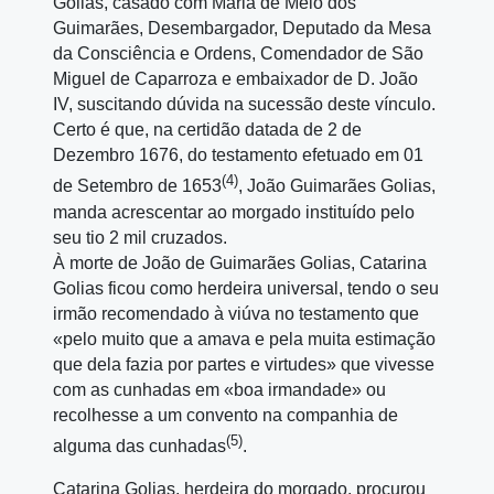
Golias, casado com Maria de Melo dos
Guimarães, Desembargador, Deputado da Mesa
da Consciência e Ordens, Comendador de São
Miguel de Caparroza e embaixador de D. João
IV, suscitando dúvida na sucessão deste vínculo.
Certo é que, na certidão datada de 2 de
Dezembro 1676, do testamento efetuado em 01
(4)
de Setembro de 1653
, João Guimarães Golias,
manda acrescentar ao morgado instituído pelo
seu tio 2 mil cruzados.
À morte de João de Guimarães Golias, Catarina
Golias ficou como herdeira universal, tendo o seu
irmão recomendado à viúva no testamento que
«pelo muito que a amava e pela muita estimação
que dela fazia por partes e virtudes» que vivesse
com as cunhadas em «boa irmandade» ou
recolhesse a um convento na companhia de
(5)
alguma das cunhadas
.
Catarina Golias, herdeira do morgado, procurou