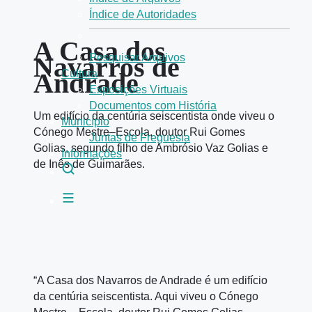
Índice de Autoridades
A Casa dos
Navarros de
Pesquisar Arquivos
Andrade
Cultura
Exposições Virtuais
Documentos com História
Um edifício da centúria seiscentista onde viveu o
Município
Cónego Mestre–Escola, doutor Rui Gomes
Juntas de Freguesia
Golias, segundo filho de Ambrósio Vaz Golias e
Informações
de Inês de Guimarães.
“A Casa dos Navarros de Andrade é um edifício
da centúria seiscentista. Aqui viveu o Cónego