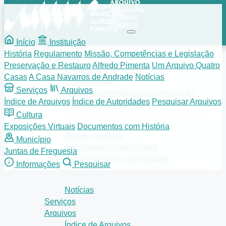
Início
Instituição
História
Regulamento
Missão, Competências e Legislação
Instituição
Preservação e Restauro
Alfredo Pimenta
Um Arquivo Quatro
História
Casas
A Casa Navarros de Andrade
Notícias
Regulamento
Serviços
Arquivos
Missão, Competências e Legislação
Índice de Arquivos
Índice de Autoridades
Pesquisar Arquivos
Preservação e Restauro
Cultura
Exposições Virtuais
Documentos com História
Alfredo Pimenta
Município
Um Arquivo Quatro Casas
Juntas de Freguesia
A Casa Navarros de Andrade
Informações
Pesquisar
Notícias
Serviços
Arquivos
Índice de Arquivos