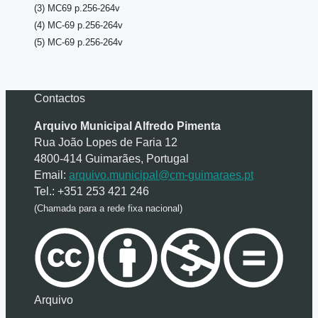
(3) MC69 p.256-264v
(4) MC-69 p.256-264v
(5) MC-69 p.256-264v
Contactos
Arquivo Municipal Alfredo Pimenta
Rua João Lopes de Faria 12
4800-414 Guimarães, Portugal
Email:
arquivo.municipal@cm-guimaraes.pt
Tel.: +351 253 421 246
(Chamada para a rede fixa nacional)
Arquivo