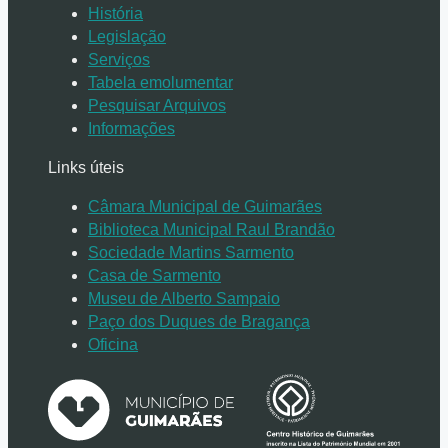
História
Legislação
Serviços
Tabela emolumentar
Pesquisar Arquivos
Informações
Links úteis
Câmara Municipal de Guimarães
Biblioteca Municipal Raul Brandão
Sociedade Martins Sarmento
Casa de Sarmento
Museu de Alberto Sampaio
Paço dos Duques de Bragança
Oficina