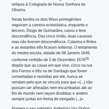
relíquia à Colegiada de Nossa Senhora da
Oliveira.
Nesta família os dois filhos primogénitos
seguiram a carreira eclesiástica, enquanto o
terceiro, Diogo de Guimarães, casou e teve
descendência. Das cinco irmãs, duas casaram
mas não tiveram descendência. Catarina e Brites
e as restantes três ficaram solteiras. O testamento
do mestre‑escola, datado de 08 Janeiro 1646,
(3)
conforme certidão de 2 de Dezembro 1676
dispõe que as casas em que vive, cinco na rua
dos Fornos e três na de Santiago que foram
consertadas e reunidas por ele, nunca se
vendam pelo que as vincula para que «(...) não
possam ser alheadas nem escambadas até ao
fim do mundo nem sejam divididas e andem
sempre juntas em forma de morgado (...)».
Nomeia o seu sobrinho, Ambrósio Vaz Golias,