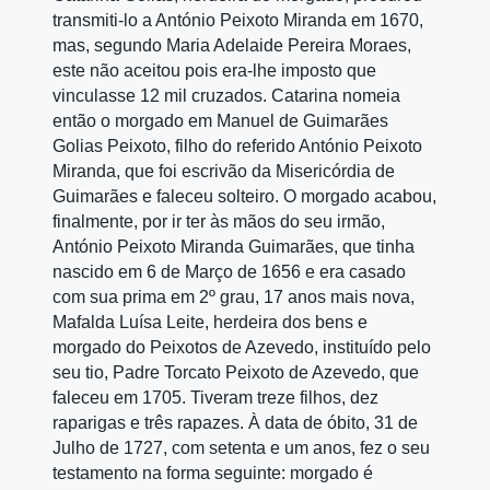
transmiti‑lo a António Peixoto Miranda em 1670,
mas, segundo Maria Adelaide Pereira Moraes,
este não aceitou pois era‑lhe imposto que
vinculasse 12 mil cruzados. Catarina nomeia
então o morgado em Manuel de Guimarães
Golias Peixoto, filho do referido António Peixoto
Miranda, que foi escrivão da Misericórdia de
Guimarães e faleceu solteiro. O morgado acabou,
finalmente, por ir ter às mãos do seu irmão,
António Peixoto Miranda Guimarães, que tinha
nascido em 6 de Março de 1656 e era casado
com sua prima em 2º grau, 17 anos mais nova,
Mafalda Luísa Leite, herdeira dos bens e
morgado do Peixotos de Azevedo, instituído pelo
seu tio, Padre Torcato Peixoto de Azevedo, que
faleceu em 1705. Tiveram treze filhos, dez
raparigas e três rapazes. À data de óbito, 31 de
Julho de 1727, com setenta e um anos, fez o seu
testamento na forma seguinte: morgado é