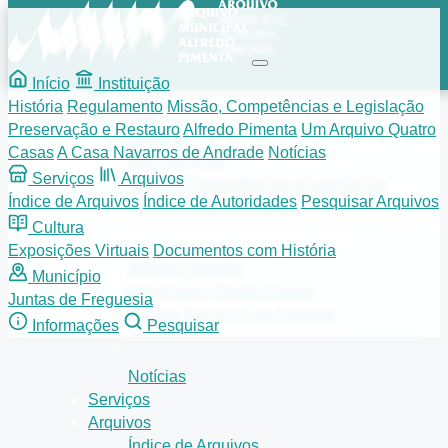
Início
Instituição
História
Regulamento
Missão, Competências e Legislação
Instituição
Preservação e Restauro
Alfredo Pimenta
Um Arquivo Quatro
História
Casas
A Casa Navarros de Andrade
Notícias
Regulamento
Serviços
Arquivos
Missão, Competências e Legislação
Índice de Arquivos
Índice de Autoridades
Pesquisar Arquivos
Preservação e Restauro
Cultura
Exposições Virtuais
Documentos com História
Alfredo Pimenta
Município
Um Arquivo Quatro Casas
Juntas de Freguesia
A Casa Navarros de Andrade
Informações
Pesquisar
Notícias
Serviços
Arquivos
Índice de Arquivos