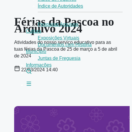
Índice de Autoridades
Férias da Pascoa no
Arquivo 2024
Pesquisar Arquivos
Cultura
Exposições Virtuais
Atividades do nosso serviço educativo para as
Documentos com História
tuas férias da Pascoa de 25 de março a 5 de abril
Município
de 2024
Juntas de Freguesia
Informações
22/03/2024 14:40